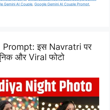
e Gemini AI Couple
,
Google Gemini AI Couple Prompt
,
 Prompt: इस Navratri पर
ूनिक और Viral फोटो