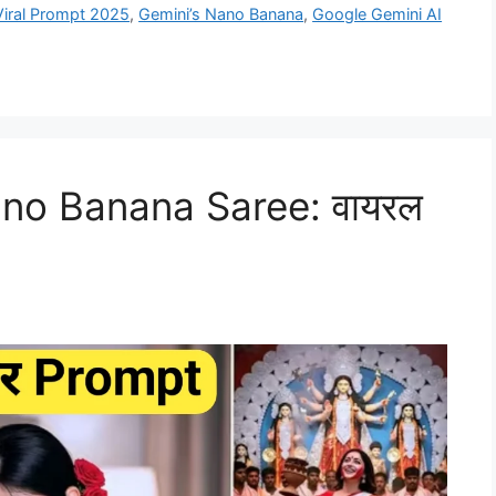
Viral Prompt 2025
,
Gemini’s Nano Banana
,
Google Gemini AI
no Banana Saree: वायरल