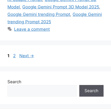
Model
,
Google Gemini Prompt 3D Model 2025
,
Google Gemini trending Prompt
,
Google Gemini
trending Prompt 2025
Leave a comment
Page
Page
1
2
Next
→
Search
Search