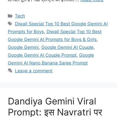
Categories
Tech
Tags
Diwali Special Top 10 Best Google Gemini AI
Prompts for Boys
,
Diwali Special Top 10 Best
Google Gemini AI Prompts for Boys & Girls
,
Google Gemini
,
Google Gemini AI Couple
,
Google Gemini AI Couple Prompt
,
Google
Gemini AI Nano Banana Saree Prompt
Leave a comment
Dandiya Gemini Viral
Prompt: इस Navratri पर