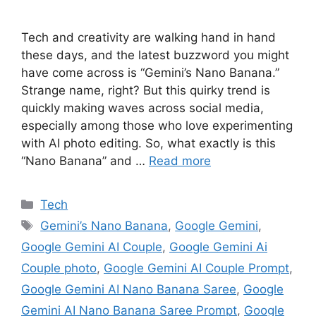
Tech and creativity are walking hand in hand
these days, and the latest buzzword you might
have come across is “Gemini’s Nano Banana.”
Strange name, right? But this quirky trend is
quickly making waves across social media,
especially among those who love experimenting
with AI photo editing. So, what exactly is this
“Nano Banana” and …
Read more
Categories
Tech
Tags
Gemini’s Nano Banana
,
Google Gemini
,
Google Gemini AI Couple
,
Google Gemini Ai
Couple photo
,
Google Gemini AI Couple Prompt
,
Google Gemini AI Nano Banana Saree
,
Google
Gemini AI Nano Banana Saree Prompt
,
Google