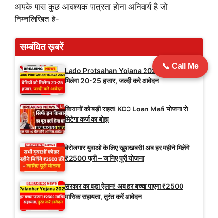
आपके पास कुछ आवश्यक पात्रता होना अनिवार्य है जो
निम्नलिखित है-
सम्बंधित ख़बरें
📞 Call Me
Lado Protsahan Yojana 2025: बेटियों को
मिलेगा 20-25 हजार, जल्दी करे आवेदन
किसानों को बड़ी राहत! KCC Loan Mafi योजना से
मिटेगा कर्ज का बोझ
बेरोजगार युवाओं के लिए खुशखबरी! अब हर महीने मिलेंगे
₹2500 फ्री – जानिए पूरी योजना
सरकार का बड़ा ऐलान! अब हर बच्चा पाएगा ₹2500
मासिक सहायता, तुरंत करें आवेदन