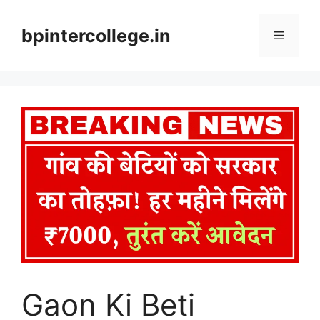
Skip
to
bpintercollege.in
Menu
content
Gaon Ki Beti