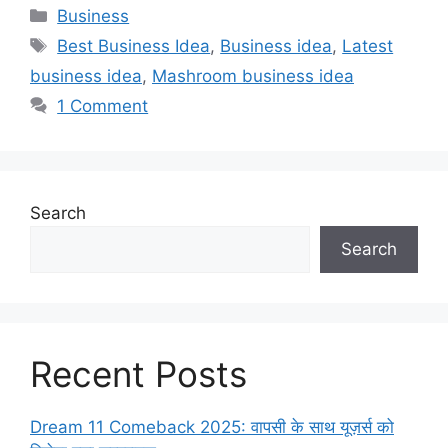
Categories
Business
Tags
Best Business Idea
,
Business idea
,
Latest
business idea
,
Mashroom business idea
1 Comment
Search
Search
Recent Posts
Dream 11 Comeback 2025: वापसी के साथ यूज़र्स को