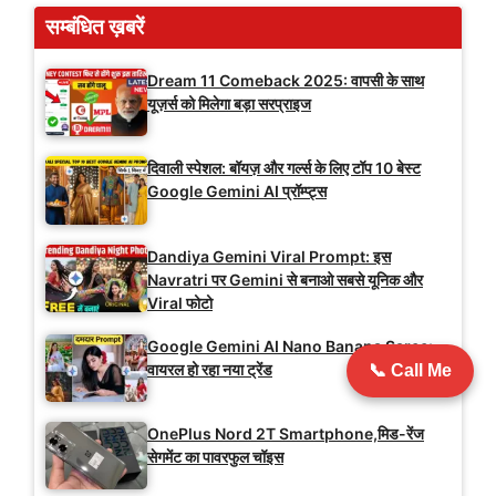
सम्बंधित ख़बरें
Dream 11 Comeback 2025: वापसी के साथ
यूज़र्स को मिलेगा बड़ा सरप्राइज
दिवाली स्पेशल: बॉयज़ और गर्ल्स के लिए टॉप 10 बेस्ट
Google Gemini AI प्रॉम्प्ट्स
Dandiya Gemini Viral Prompt: इस
Navratri पर Gemini से बनाओ सबसे यूनिक और
Viral फोटो
Google Gemini AI Nano Banana Saree:
वायरल हो रहा नया ट्रेंड
📞 Call Me
OnePlus Nord 2T Smartphone,मिड-रेंज
सेगमेंट का पावरफुल चॉइस