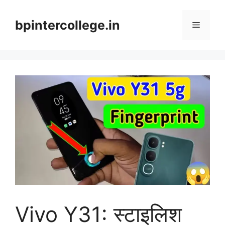
Skip
to
bpintercollege.in
Menu
content
Vivo Y31: स्टाइलिश